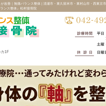
が改善｜無痛バランス整体 |
清瀬市・東久留米市・東村山市・西東京市
バランス整体』松村接骨院
カ1F