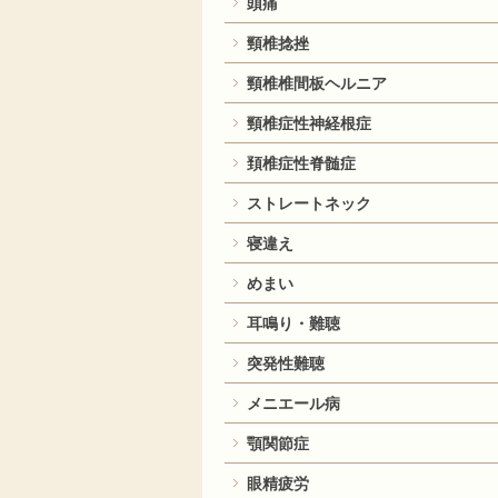
頭痛
頸椎捻挫
頸椎椎間板ヘルニア
頸椎症性神経根症
頚椎症性脊髄症
ストレートネック
寝違え
めまい
耳鳴り・難聴
突発性難聴
メニエール病
顎関節症
眼精疲労