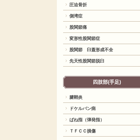
圧迫骨折
側湾症
股関節痛
変形性股関節症
股関節 臼蓋形成不全
先天性股関節脱臼
四肢部(手足)
腱鞘炎
ドケルバン病
ばね指（弾発指）
ＴＦＣＣ損傷