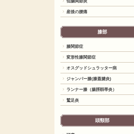
仙腸関節炎
産後の腰痛
膝部
膝関節症
変形性膝関節症
オスグッドシュラッター病
ジャンパー膝(膝蓋腱炎)
ランナー膝（腸脛靱帯炎）
鷲足炎
頭頸部