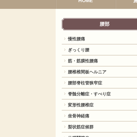
HOME
腰部
慢性腰痛
ぎっくり腰
筋・筋膜性腰痛
腰椎椎間板ヘルニア
腰部脊柱管狭窄症
脊髄分離症・すべり症
変形性腰椎症
坐骨神経痛
梨状筋症候群