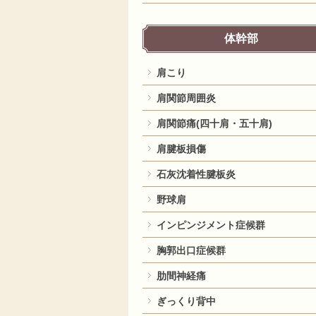
体幹部
肩こり
肩関節周囲炎
肩関節痛(四十肩・五十肩)
肩腱板損傷
石灰沈着性腱板炎
野球肩
インピンジメント症候群
胸郭出口症候群
肋間神経痛
ぎっくり背中