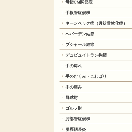
母指CM関節症
手根管症候群
キーンベック病（月状骨軟化症）
ヘバーデン結節
ブシャール結節
デュピュイトラン拘縮
手の痺れ
手のむくみ・こわばり
手の痛み
野球肘
ゴルフ肘
肘部管症候群
腸脛靱帯炎