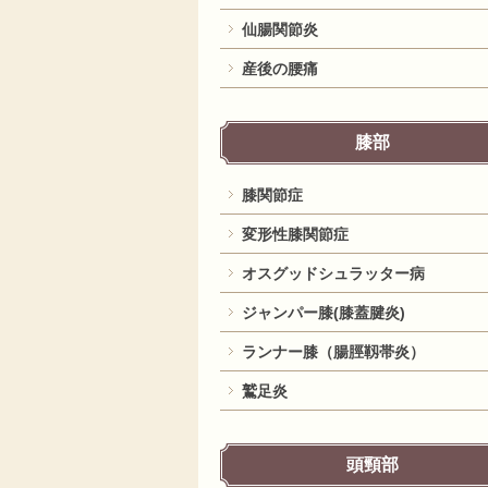
仙腸関節炎
産後の腰痛
膝部
膝関節症
変形性膝関節症
オスグッドシュラッター病
ジャンパー膝(膝蓋腱炎)
ランナー膝（腸脛靱帯炎）
鷲足炎
頭頸部