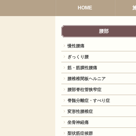
HOME
腰部
慢性腰痛
ぎっくり腰
筋・筋膜性腰痛
腰椎椎間板ヘルニア
腰部脊柱管狭窄症
脊髄分離症・すべり症
変形性腰椎症
坐骨神経痛
梨状筋症候群