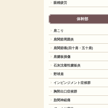
眼精疲労
体幹部
肩こり
肩関節周囲炎
肩関節痛(四十肩・五十肩)
肩腱板損傷
石灰沈着性腱板炎
野球肩
インピンジメント症候群
胸郭出口症候群
肋間神経痛