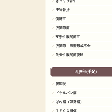
ぎっくり背中
圧迫骨折
側湾症
股関節痛
変形性股関節症
股関節 臼蓋形成不全
先天性股関節脱臼
四肢部(手足)
腱鞘炎
ドケルバン病
ばね指（弾発指）
ＴＦＣＣ損傷