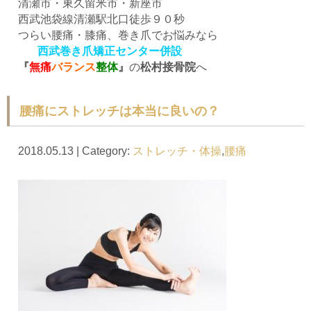
清瀬市・東久留米市・新座市
西武池袋線清瀬駅北口徒歩９０秒
つらい腰痛・膝痛、巻き爪でお悩みなら
西武巻き爪矯正センター併設
『
無痛
バランス
整体
』
の
松村接骨院
へ
腰痛にストレッチは本当に良いの？
2018.05.13 | Category:
ストレッチ・体操
,
腰痛