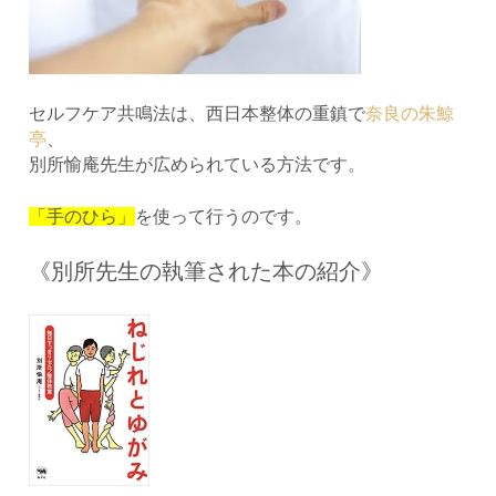
セルフケア共鳴法は、西日本整体の重鎮で
奈良の朱鯨
亭
、
別所愉庵先生が広められている方法です。
「手のひら」
を使って行うのです。
《別所先生の執筆された本の紹介》