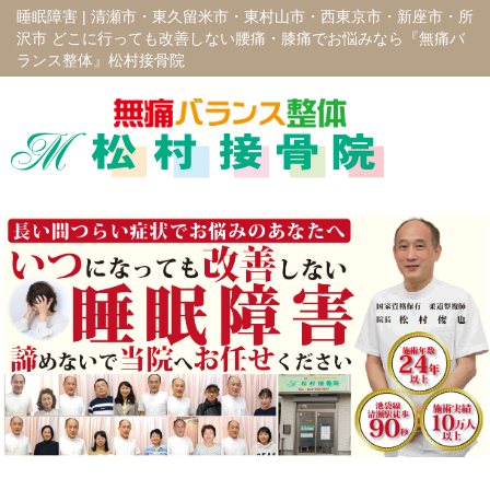
睡眠障害 |
清瀬市・東久留米市・東村山市・西東京市・新座市・所
沢市 どこに行っても改善しない腰痛・膝痛でお悩みなら『無痛バ
ランス整体』松村接骨院