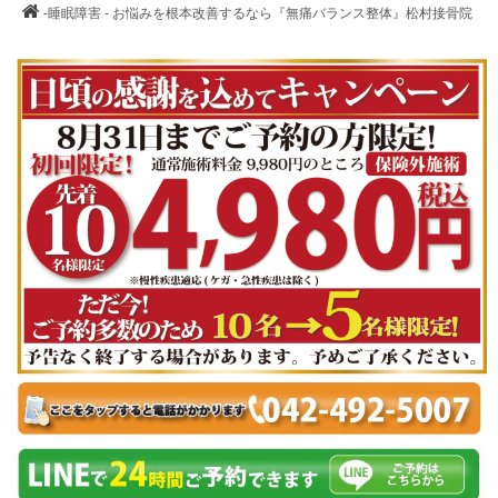
-睡眠障害 - お悩みを根本改善するなら『無痛バランス整体』松村接骨院