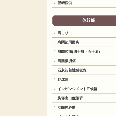
眼精疲労
体幹部
肩こり
肩関節周囲炎
肩関節痛(四十肩・五十肩)
肩腱板損傷
石灰沈着性腱板炎
野球肩
インピンジメント症候群
胸郭出口症候群
肋間神経痛