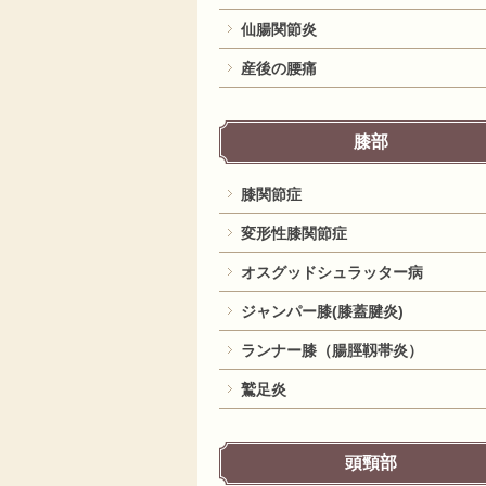
仙腸関節炎
産後の腰痛
膝部
膝関節症
変形性膝関節症
オスグッドシュラッター病
ジャンパー膝(膝蓋腱炎)
ランナー膝（腸脛靱帯炎）
鷲足炎
頭頸部