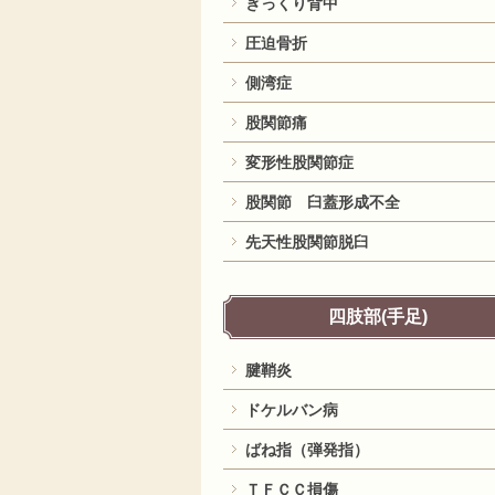
ぎっくり背中
圧迫骨折
側湾症
股関節痛
変形性股関節症
股関節 臼蓋形成不全
先天性股関節脱臼
四肢部(手足)
腱鞘炎
ドケルバン病
ばね指（弾発指）
ＴＦＣＣ損傷