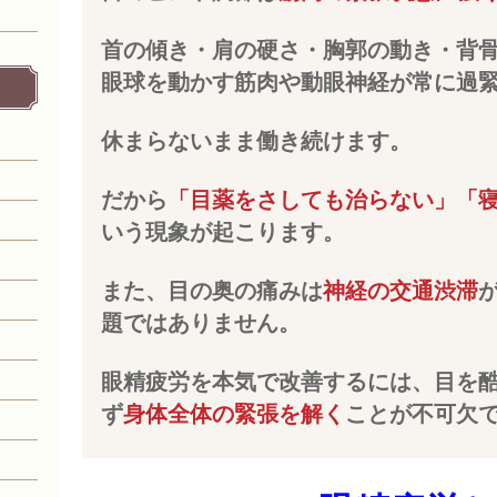
首の傾き・肩の硬さ・胸郭の動き・背
眼球を動かす筋肉や動眼神経が常に過
休まらないまま働き続けます。
だから
「目薬をさしても治らない」「
いう現象が起こります。
また、目の奥の痛みは
神経の交通渋滞
題ではありません。
眼精疲労を本気で改善するには、目を
ず
身体全体の緊張を解く
ことが不可欠