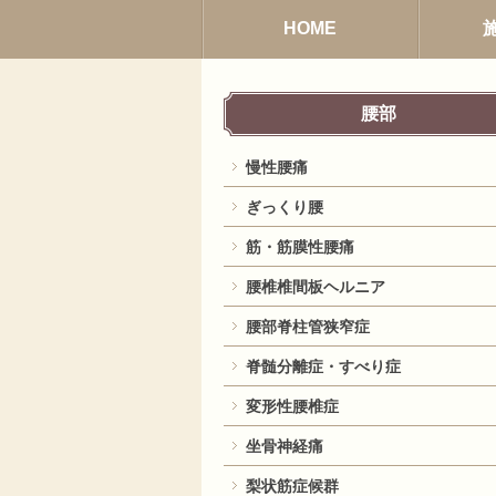
HOME
腰部
慢性腰痛
ぎっくり腰
筋・筋膜性腰痛
腰椎椎間板ヘルニア
腰部脊柱管狭窄症
脊髄分離症・すべり症
変形性腰椎症
坐骨神経痛
梨状筋症候群