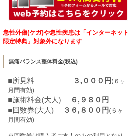
急性外傷(ケガ)や急性疾患は「インターネット
限定特典」対象外になります
無痛バランス整体料金(税込)
■所見料
３,０００円
(６ヶ
月間有効)
■施術料金(大人)
６,９８０円
■回数券(大人)
３６,８００円
(６ヶ
月間有効)
※回数券は購入者ご本人のみの利用となり