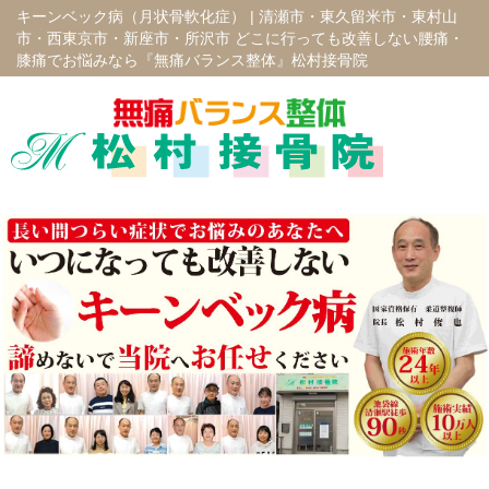
キーンベック病（月状骨軟化症） |
清瀬市・東久留米市・東村山
市・西東京市・新座市・所沢市 どこに行っても改善しない腰痛・
膝痛でお悩みなら『無痛バランス整体』松村接骨院