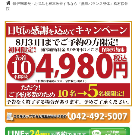
-腸脛靱帯炎 - お悩みを根本改善するなら『無痛バランス整体』松村接骨
院