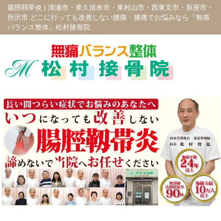
腸脛靱帯炎 |
清瀬市・東久留米市・東村山市・西東京市・新座市・
所沢市 どこに行っても改善しない腰痛・膝痛でお悩みなら『無痛
バランス整体』松村接骨院