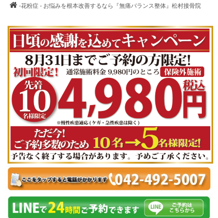
-花粉症 - お悩みを根本改善するなら『無痛バランス整体』松村接骨院