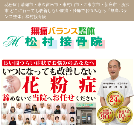
花粉症 |
清瀬市・東久留米市・東村山市・西東京市・新座市・所沢
市 どこに行っても改善しない腰痛・膝痛でお悩みなら『無痛バラ
ンス整体』松村接骨院