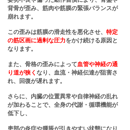
背骨が歪み、筋肉や筋膜の緊張バランスが
崩れます。
この歪みは筋膜の滑走性を悪化させ、
特定
の筋区画に過剰な圧力
をかけ続ける原因と
なります。
また、骨格の歪みによって
血管や神経の通
り道が狭く
なり、血流・神経伝達が阻害さ
れ、回復が遅れます。
さらに、内臓の位置異常や自律神経の乱れ
が加わることで、全身の代謝・循環機能が
低下し、
患部の炎症や腫脹が引きやすい状態になり