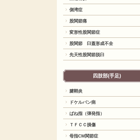
側湾症
股関節痛
変形性股関節症
股関節 臼蓋形成不全
先天性股関節脱臼
四肢部(手足)
腱鞘炎
ドケルバン病
ばね指（弾発指）
ＴＦＣＣ損傷
母指CM関節症