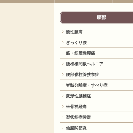
腰部
慢性腰痛
ぎっくり腰
筋・筋膜性腰痛
腰椎椎間板ヘルニア
腰部脊柱管狭窄症
脊髄分離症・すべり症
変形性腰椎症
坐骨神経痛
梨状筋症候群
仙腸関節炎