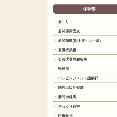
体幹部
肩こり
肩関節周囲炎
肩関節痛(四十肩・五十肩)
肩腱板損傷
石灰沈着性腱板炎
野球肩
インピンジメント症候群
胸郭出口症候群
肋間神経痛
ぎっくり背中
圧迫骨折