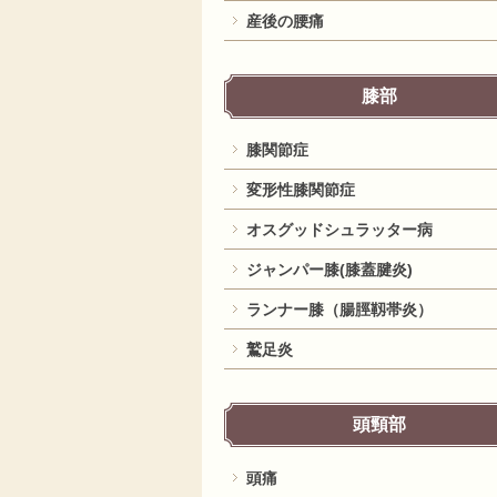
産後の腰痛
膝部
膝関節症
変形性膝関節症
オスグッドシュラッター病
ジャンパー膝(膝蓋腱炎)
ランナー膝（腸脛靱帯炎）
鷲足炎
頭頸部
頭痛