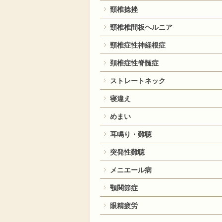
頸椎捻挫
頸椎椎間板ヘルニア
頸椎症性神経根症
頚椎症性脊髄症
ストレートネック
寝違え
めまい
耳鳴り・難聴
突発性難聴
メニエール病
顎関節症
眼精疲労