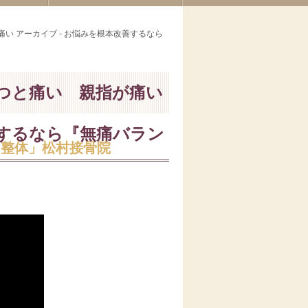
い アーカイブ - お悩みを根本改善するなら
つと痛い 親指が痛い
善するなら『無痛バラン
ス整体」松村接骨院