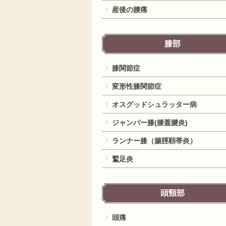
産後の腰痛
膝部
膝関節症
変形性膝関節症
オスグッドシュラッター病
ジャンパー膝(膝蓋腱炎)
ランナー膝（腸脛靱帯炎）
鷲足炎
頭頸部
頭痛