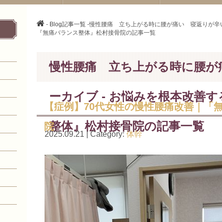
-
Blog記事一覧
-慢性腰痛 立ち上がる時に腰が痛い 寝返りが辛い
『無痛バランス整体』松村接骨院の記事一覧
慢性腰痛 立ち上がる時に腰が
ーカイブ - お悩みを根本改善
【症例】70代女性の慢性腰痛改善｜「
整体』松村接骨院の記事一覧
院
2025.09.21 | Category:
体幹