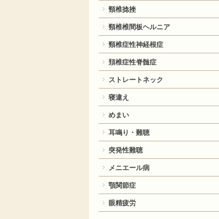
頸椎捻挫
頸椎椎間板ヘルニア
頸椎症性神経根症
頚椎症性脊髄症
ストレートネック
寝違え
めまい
耳鳴り・難聴
突発性難聴
メニエール病
顎関節症
眼精疲労