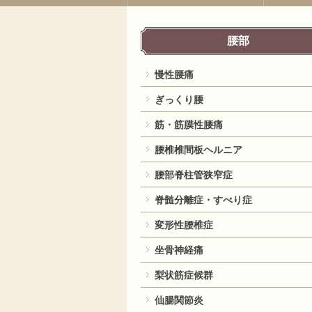
腰部
慢性腰痛
ぎっくり腰
筋・筋膜性腰痛
腰椎椎間板ヘルニア
腰部脊柱管狭窄症
脊髄分離症・すべり症
変形性腰椎症
坐骨神経痛
梨状筋症候群
仙腸関節炎