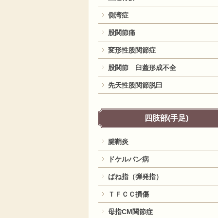
側湾症
股関節痛
変形性股関節症
股関節 臼蓋形成不全
先天性股関節脱臼
四肢部(手足)
腱鞘炎
ドケルバン病
ばね指（弾発指）
ＴＦＣＣ損傷
母指CM関節症