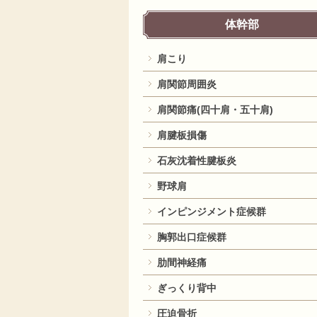
体幹部
肩こり
肩関節周囲炎
肩関節痛(四十肩・五十肩)
肩腱板損傷
石灰沈着性腱板炎
野球肩
インピンジメント症候群
胸郭出口症候群
肋間神経痛
ぎっくり背中
圧迫骨折