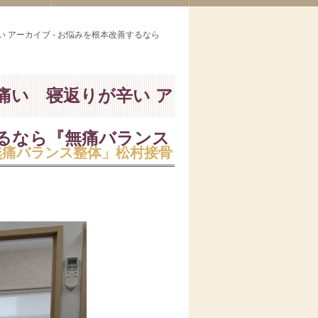
 アーカイブ - お悩みを根本改善するなら
痛い 寝返りが辛い ア
するなら『無痛バランス
無痛バランス整体」松村接骨