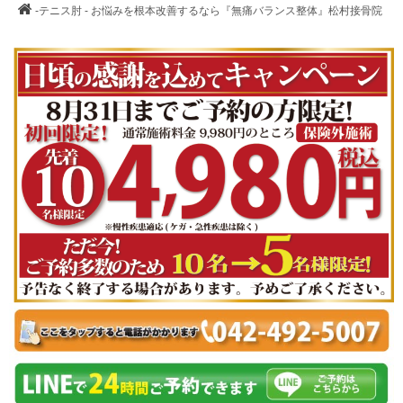
-テニス肘 - お悩みを根本改善するなら『無痛バランス整体』松村接骨院