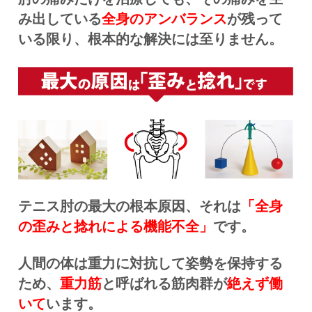
み出している
全身のアンバランス
が残って
いる限り、根本的な解決には至りません。
テニス肘の最大の根本原因、それは
「全身
の歪みと捻れによる機能不全」
です。
人間の体は重力に対抗して姿勢を保持する
ため、
重力筋
と呼ばれる筋肉群が
絶えず働
いて
います。