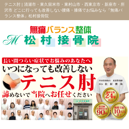
テニス肘 |
清瀬市・東久留米市・東村山市・西東京市・新座市・所
沢市 どこに行っても改善しない腰痛・膝痛でお悩みなら『無痛バ
ランス整体』松村接骨院