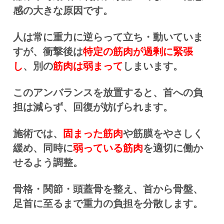
感の大きな原因です。
人は常に重力に逆らって立ち・動いていま
すが、
衝撃後は
特定の筋肉が過剰に緊張
し
、別の
筋肉は弱まって
しまいます。
このアンバランスを放置すると、首への負
担は減らず、回復が妨げられます。
施術では、
固まった筋肉
や筋膜をやさしく
緩め、同時に
弱っている筋肉
を適切に働か
せるよう調整。
骨格・関節・頭蓋骨を整え、首から骨盤、
足首に至るまで重力の負担を分散します。