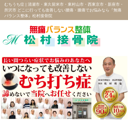
むちうち症 |
清瀬市・東久留米市・東村山市・西東京市・新座市・
所沢市 どこに行っても改善しない腰痛・膝痛でお悩みなら『無痛
バランス整体』松村接骨院