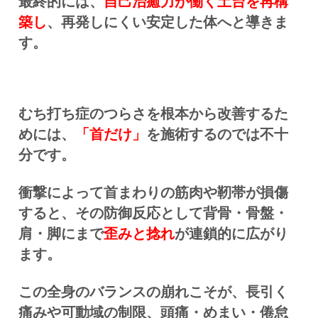
最終的には、
自己治癒力が働く土台を再構
築し
、再発しにくい安定した体へと導きま
す。
むち打ち症のつらさを根本から改善するた
めには、
「首だけ」
を施術するのでは不十
分です。
衝撃によって首まわりの筋肉や靭帯が損傷
すると、その防御反応として背骨・骨盤・
肩・脚にまで
歪みと捻れ
が連鎖的に広がり
ます。
この全身のバランスの崩れこそが、長引く
痛みや可動域の制限、頭痛・めまい・倦怠