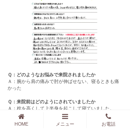
Ｑ：どのようなお悩みで来院されましたか
Ａ：腕から肩の痛みで肘が伸ばせない、寝るときも痛
かった
Ｑ：来院前はどのようにされていましたか
Ａ：枕を高くして上半身を起こして寝ていました。
Ｑ：施術を受けられた感想を教えて下さい
HOME
メニュー
お電話
Ａ：通っていることで痛みが徐々に取れてきているこ