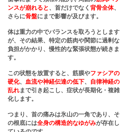
ンスが崩れると
、首だけでなく
背骨全体
、
さらに
骨盤
にまで影響が及びます。
体は重力の中でバランスを取ろうとします
が、その結果、特定の筋肉や関節に過剰な
負担がかかり、慢性的な緊張状態が続きま
す。
この状態を放置すると、筋膜や
ファシアの
硬化
、
血流や神経伝達の低下
、
自律神経の
乱れ
まで引き起こし、症状が長期化・複雑
化します。
つまり、首の痛みは氷山の一角であり、そ
の根底には
全身の構造的なゆがみ
が存在し
ているのです。